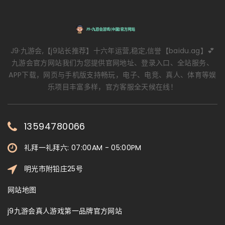
J9·九游会,【j9站长推荐】十六年运营,稳定,信誉【baidu.ag】💕
九游会官方网站我们为您提供官网地址、登录入口、全站服务、
APP下载，网页与手机版支持畅玩，电子、电竞、真人、体育等娱
乐项目丰富多样，官方客服全天候在线！
13594780066
礼拜一礼拜六: 07:00AM - 05:00PM
明光市附铅庄25号
网站地图
j9九游会真人游戏第一品牌官方网站