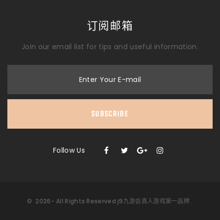
订阅邮箱
Join our email list for tips and useful information.
Enter Your E-mail
SUBSCRIBE
Follow Us
©
2026
- All Rights Reserved
j9九游会真人游戏第一品牌
.