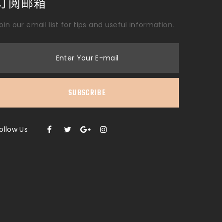
订阅邮箱
oin our email list for tips and useful information.
Enter Your E-mail
SUBSCRIBE
ollow Us