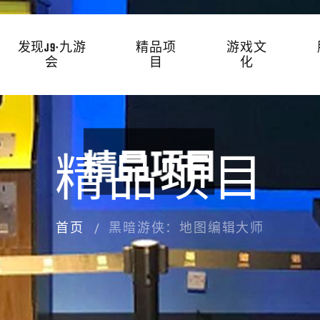
发现J9·九游
精品项
游戏文
会
目
化
精品项目
首页
黑暗游侠：地图编辑大师