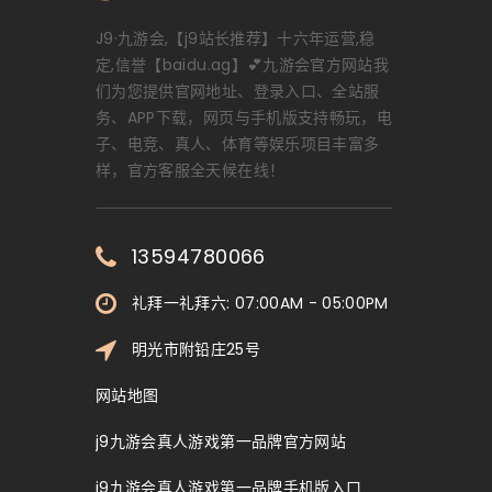
J9·九游会,【j9站长推荐】十六年运营,稳
定,信誉【baidu.ag】💕九游会官方网站我
们为您提供官网地址、登录入口、全站服
务、APP下载，网页与手机版支持畅玩，电
子、电竞、真人、体育等娱乐项目丰富多
样，官方客服全天候在线！
13594780066
礼拜一礼拜六: 07:00AM - 05:00PM
明光市附铅庄25号
网站地图
j9九游会真人游戏第一品牌官方网站
j9九游会真人游戏第一品牌手机版入口