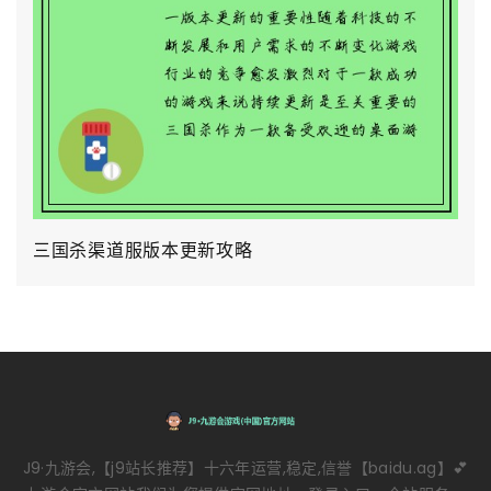
三国杀渠道服版本更新攻略
J9·九游会,【j9站长推荐】十六年运营,稳定,信誉【baidu.ag】💕